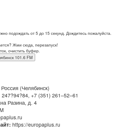
жно подождать от 5 до 15 секунд. Дождитесь пожалуйста.
ается? Жми сюда, перезапуск!
ток, очистить буфер.
 челябинск 101.6 FM
Россия (Челябинск)
) 247?94?84, +7 (351) 261–52–61
на Разина, д. 4
FM
paplus.ru
айт:
https://europaplus.ru