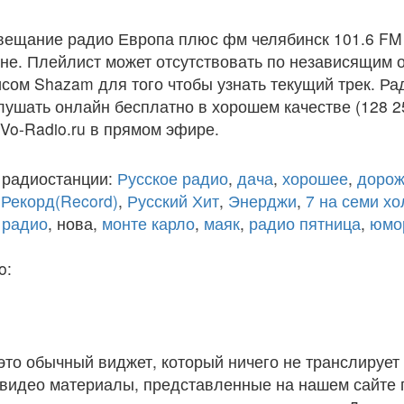
вещание радио Европа плюс фм челябинск 101.6 FM
е. Плейлист может отсутствовать по независящим о
сом Shazam для того чтобы узнать текущий трек. Р
лушать онлайн бесплатно в хорошем качестве (128 2
 Vo-Radio.ru в прямом эфире.
 радиостанции:
Русское радио
,
дача
,
хорошее
,
дорож
,
Рекорд(Record)
,
Русский Хит
,
Энерджи
,
7 на семи х
 радио
, нова,
монте карло
,
маяк
,
радио пятница
,
юмо
o:
 это обычный виджет, который ничего не транслирует 
и видео материалы, представленные на нашем сайте