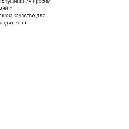
рослушивания просим
ией о
рошем качестве для
ходятся на