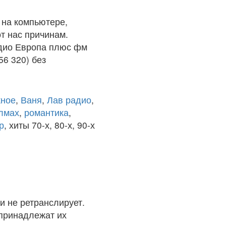
 на компьютере,
т нас причинам.
адио Европа плюс фм
56 320) без
ное
,
Ваня
,
Лав радио
,
олмах
,
романтика
,
р
, хиты 70-х, 80-х, 90-х
и не ретранслирует.
 принадлежат их