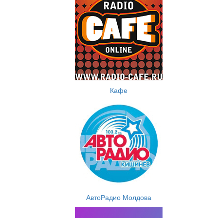
Кафе
АвтоРадио Молдова