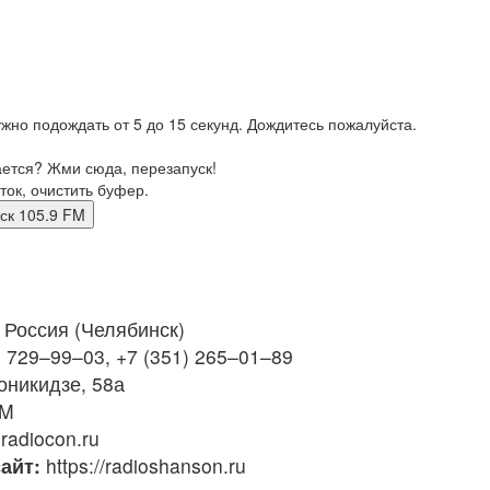
жно подождать от 5 до 15 секунд. Дождитесь пожалуйста.
ается? Жми сюда, перезапуск!
ток, очистить буфер.
бинск 105.9 FM
Россия (Челябинск)
) 729–99–03, +7 (351) 265–01–89
оникидзе, 58а
FM
adiocon.ru
айт:
https://radioshanson.ru