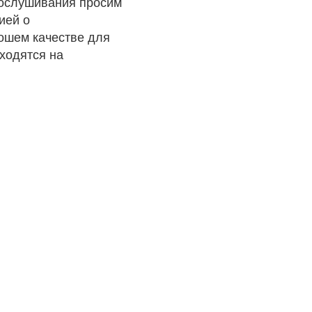
рослушивания просим
ией о
рошем качестве для
ходятся на