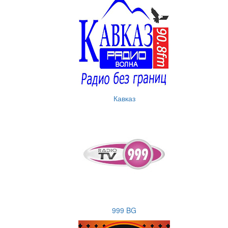
Кавказ
999 BG