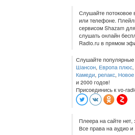
Слушайте потоковое 
или телефоне. Плейли
сервисом Shazam для 
слушать онлайн беспл
Radio.ru в прямом эф
Слушайте популярные
Шансон
,
Европа плюс
Камеди
,
релакс
,
Новое
и 2000 годов!
Присоединись к vo-radi
Плеера на сайте нет,
Все права на аудио 