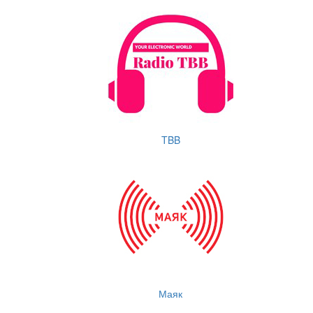
TBB
Маяк