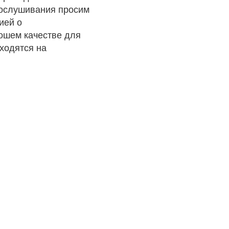
рослушивания просим
ией о
рошем качестве для
ходятся на