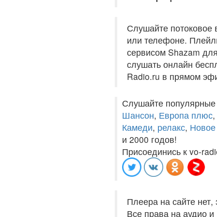
Слушайте потоковое 
или телефоне. Плейли
сервисом Shazam для 
слушать онлайн беспл
Radio.ru в прямом эф
Слушайте популярные
Шансон
,
Европа плюс
Камеди
,
релакс
,
Новое
и 2000 годов!
Присоединись к vo-radi
Плеера на сайте нет,
Все права на аудио 