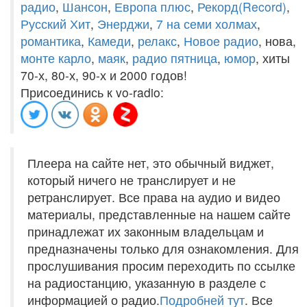
радио
,
Шансон
,
Европа плюс
,
Рекорд(Record)
,
Русский Хит
,
Энерджи
,
7 на семи холмах
,
романтика
,
Камеди
,
релакс
,
Новое радио
, нова,
монте карло
,
маяк
,
радио пятница
,
юмор
, хиты
70-х, 80-х, 90-х и 2000 годов!
Присоединись к vo-radio:
Плеера на сайте нет, это обычный виджет,
который ничего не транслирует и не
ретранслирует. Все права на аудио и видео
материалы, представленные на нашем сайте
принадлежат их законным владельцам и
предназначены только для ознакомления. Для
прослушивания просим переходить по ссылке
на радиостанцию, указанную в разделе с
информацией о радио.
Подробней тут
. Все