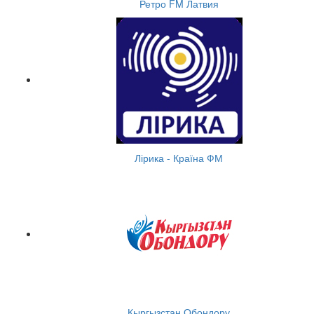
Ретро FM Латвия
Лірика - Країна ФМ
Кыргызстан Обондору