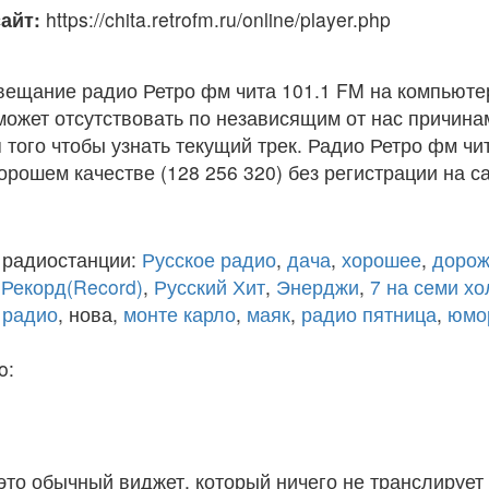
айт:
https://chita.retrofm.ru/online/player.php
вещание радио Ретро фм чита 101.1 FM на компьюте
ожет отсутствовать по независящим от нас причина
того чтобы узнать текущий трек. Радио Ретро фм чи
рошем качестве (128 256 320) без регистрации на са
 радиостанции:
Русское радио
,
дача
,
хорошее
,
дорож
,
Рекорд(Record)
,
Русский Хит
,
Энерджи
,
7 на семи х
 радио
, нова,
монте карло
,
маяк
,
радио пятница
,
юмо
o:
 это обычный виджет, который ничего не транслирует 