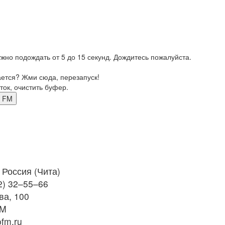
жно подождать от 5 до 15 секунд. Дождитесь пожалуйста.
ается? Жми сюда, перезапуск!
ток, очистить буфер.
.1 FM
Россия (Чита)
2) 32–55–66
ва, 100
FM
ofm.ru