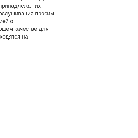
 принадлежат их
рослушивания просим
ией о
рошем качестве для
ходятся на