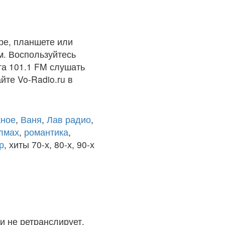
ре, планшете или
м. Воспользуйтесь
та 101.1 FM слушать
йте Vo-Radio.ru в
ное
,
Ваня
,
Лав радио
,
олмах
,
романтика
,
р
, хиты 70-х, 80-х, 90-х
и не ретранслирует.