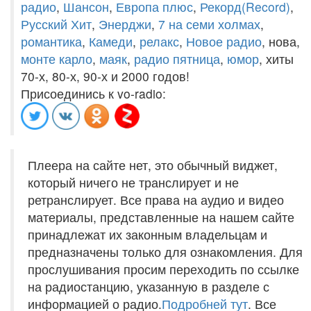
радио
,
Шансон
,
Европа плюс
,
Рекорд(Record)
,
Русский Хит
,
Энерджи
,
7 на семи холмах
,
романтика
,
Камеди
,
релакс
,
Новое радио
, нова,
монте карло
,
маяк
,
радио пятница
,
юмор
, хиты
70-х, 80-х, 90-х и 2000 годов!
Присоединись к vo-radio:
Плеера на сайте нет, это обычный виджет,
который ничего не транслирует и не
ретранслирует. Все права на аудио и видео
материалы, представленные на нашем сайте
принадлежат их законным владельцам и
предназначены только для ознакомления. Для
прослушивания просим переходить по ссылке
на радиостанцию, указанную в разделе с
информацией о радио.
Подробней тут
. Все