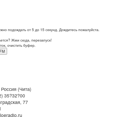
жно подождать от 5 до 15 секунд. Дождитесь пожалуйста.
ается? Жми сюда, перезапуск!
ток, очистить буфер.
2 FM
Россия (Чита)
2) 35?32?00
градская, 77
M
oeradio.ru