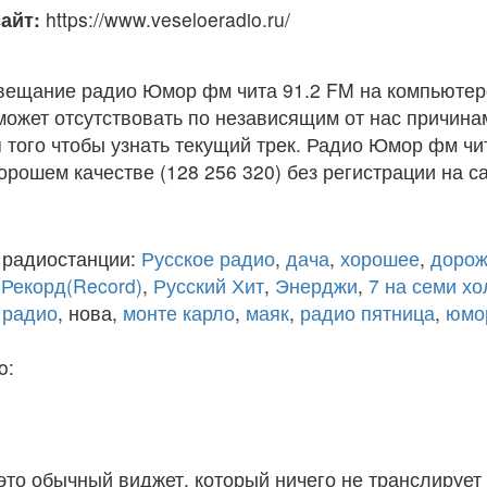
айт:
https://www.veseloeradio.ru/
вещание радио Юмор фм чита 91.2 FM на компьютер
ожет отсутствовать по независящим от нас причина
того чтобы узнать текущий трек. Радио Юмор фм чи
рошем качестве (128 256 320) без регистрации на са
 радиостанции:
Русское радио
,
дача
,
хорошее
,
дорож
,
Рекорд(Record)
,
Русский Хит
,
Энерджи
,
7 на семи х
 радио
, нова,
монте карло
,
маяк
,
радио пятница
,
юмо
o:
 это обычный виджет, который ничего не транслирует 