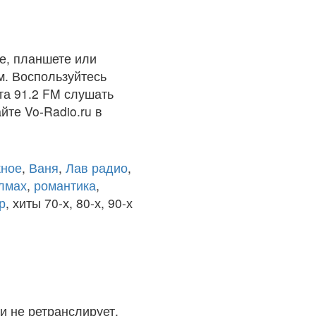
е, планшете или
м. Воспользуйтесь
та 91.2 FM слушать
йте Vo-Radio.ru в
ное
,
Ваня
,
Лав радио
,
олмах
,
романтика
,
р
, хиты 70-х, 80-х, 90-х
и не ретранслирует.