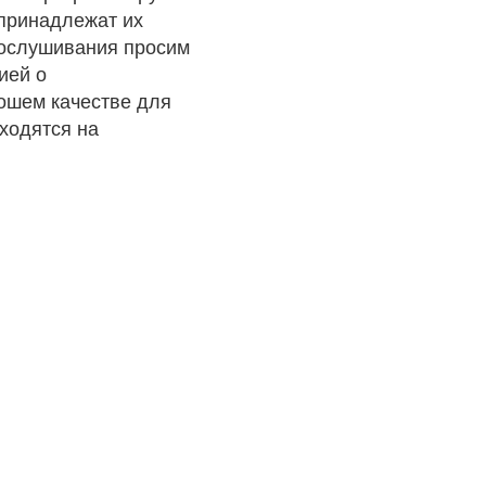
 принадлежат их
рослушивания просим
ией о
рошем качестве для
ходятся на