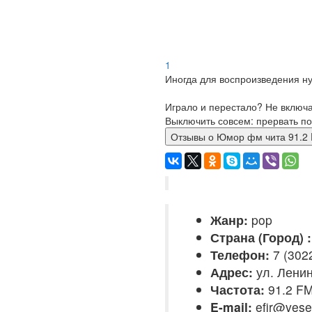
1
Иногда для воспроизведения ну
Играло и перестало? Не включ
Выключить совсем: прервать по
Отзывы о Юмор фм чита 91.
Жанр:
pop
Страна (Город) :
Телефон:
7 (302
Адрес:
ул. Ленин
Частота:
91.2 F
E-mail:
efir@vesel