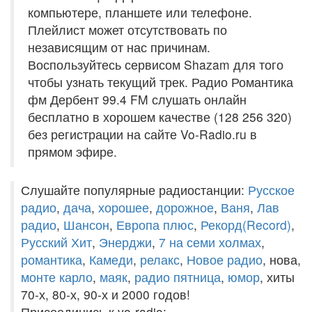
компьютере, планшете или телефоне.
Плейлист может отсутствовать по
независящим от нас причинам.
Воспользуйтесь сервисом Shazam для того
чтобы узнать текущий трек. Радио Романтика
фм Дербент 99.4 FM слушать онлайн
бесплатно в хорошем качестве (128 256 320)
без регистрации на сайте Vo-Radio.ru в
прямом эфире.
Слушайте популярные радиостанции:
Русское
радио
,
дача
,
хорошее
,
дорожное
,
Ваня
,
Лав
радио
,
Шансон
,
Европа плюс
,
Рекорд(Record)
,
Русский Хит
,
Энерджи
,
7 на семи холмах
,
романтика
,
Камеди
,
релакс
,
Новое радио
, нова,
монте карло
,
маяк
,
радио пятница
,
юмор
, хиты
70-х, 80-х, 90-х и 2000 годов!
Присоединись к vo-radio: