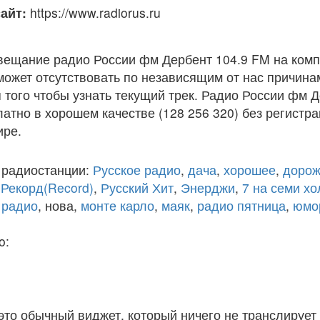
айт:
https://www.radiorus.ru
вещание радио России фм Дербент 104.9 FM на комп
ожет отсутствовать по независящим от нас причина
того чтобы узнать текущий трек. Радио России фм 
атно в хорошем качестве (128 256 320) без регистра
ире.
 радиостанции:
Русское радио
,
дача
,
хорошее
,
дорож
,
Рекорд(Record)
,
Русский Хит
,
Энерджи
,
7 на семи х
 радио
, нова,
монте карло
,
маяк
,
радио пятница
,
юмо
o:
 это обычный виджет, который ничего не транслирует 