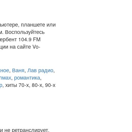
ьютере, планшете или
м. Воспользуйтесь
Дербент 104.9 FM
ции на сайте Vo-
ное
,
Ваня
,
Лав радио
,
олмах
,
романтика
,
р
, хиты 70-х, 80-х, 90-х
и не ретранслирует.