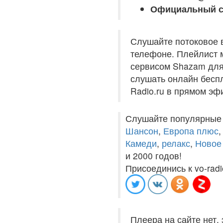
Официальный с
Слушайте потоковое 
телефоне. Плейлист м
сервисом Shazam для 
слушать онлайн беспл
Radio.ru в прямом эф
Слушайте популярные
Шансон
,
Европа плюс
Камеди
,
релакс
,
Новое
и 2000 годов!
Присоединись к vo-radi
Плеера на сайте нет,