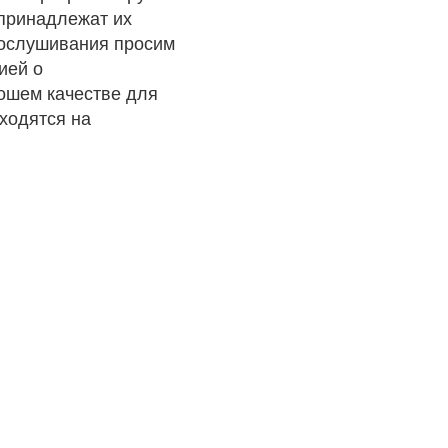
 принадлежат их
рослушивания просим
ией о
рошем качестве для
ходятся на