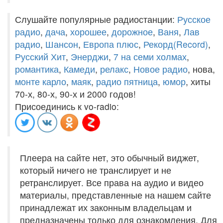
Слушайте популярные радиостанции:
Русское
радио
,
дача
,
хорошее
,
дорожное
,
Ваня
,
Лав
радио
,
Шансон
,
Европа плюс
,
Рекорд(Record)
,
Русский Хит
,
Энерджи
,
7 на семи холмах
,
романтика
,
Камеди
,
релакс
,
Новое радио
, нова,
монте карло
,
маяк
,
радио пятница
,
юмор
, хиты
70-х, 80-х, 90-х и 2000 годов!
Присоединись к vo-radio:
Плеера на сайте нет, это обычный виджет,
который ничего не транслирует и не
ретранслирует. Все права на аудио и видео
материалы, представленные на нашем сайте
принадлежат их законным владельцам и
предназначены только для ознакомления. Для