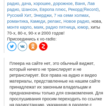
радио
,
дача
,
хорошее
,
дорожное
,
Ваня
,
Лав
радио
,
Шансон
,
Европа плюс
,
Рекорд(Record)
,
Русский Хит
,
Энерджи
,
7 на семи холмах
,
романтика
,
Камеди
,
релакс
,
Новое радио
, нова,
монте карло
,
маяк
,
радио пятница
,
юмор
, хиты
70-х, 80-х, 90-х и 2000 годов!
Присоединись к vo-radio:
Плеера на сайте нет, это обычный виджет,
который ничего не транслирует и не
ретранслирует. Все права на аудио и видео
материалы, представленные на нашем сайте
принадлежат их законным владельцам и
предназначены только для ознакомления. Для
прослушивания просим переходить по ссылке
на радиостанцию, указанную в разделе с