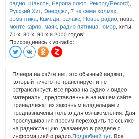
радио
,
Шансон
,
Европа плюс
,
Рекорд(Record)
,
Русский Хит
,
Энерджи
,
7 на семи холмах
,
романтика
,
Камеди
,
релакс
,
Новое радио
, нова,
монте карло
,
маяк
,
радио пятница
,
юмор
, хиты
70-х, 80-х, 90-х и 2000 годов!
Присоединись к vo-radio:
Плеера на сайте нет, это обычный виджет,
который ничего не транслирует и не
ретранслирует. Все права на аудио и видео
материалы, представленные на нашем сайте
принадлежат их законным владельцам и
предназначены только для ознакомления. Для
прослушивания просим переходить по ссылке
на радиостанцию, указанную в разделе с
информацией о радио.
Подробней тут
. Все