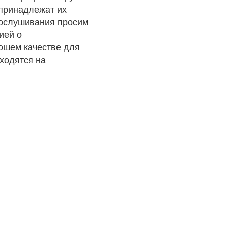
 принадлежат их
рослушивания просим
ией о
рошем качестве для
ходятся на