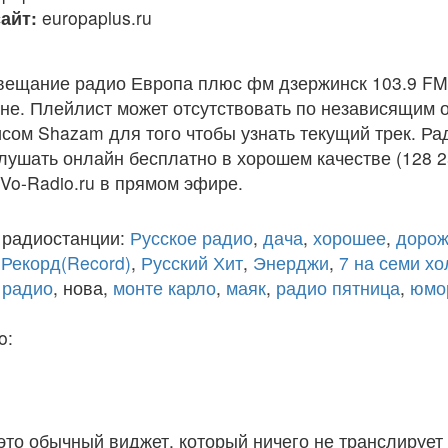
айт:
europaplus.ru
вещание радио Европа плюс фм дзержинск 103.9 FM
е. Плейлист может отсутствовать по независящим о
сом Shazam для того чтобы узнать текущий трек. Р
лушать онлайн бесплатно в хорошем качестве (128 2
 Vo-Radio.ru в прямом эфире.
 радиостанции:
Русское радио
,
дача
,
хорошее
,
дорож
,
Рекорд(Record)
,
Русский Хит
,
Энерджи
,
7 на семи х
 радио
, нова,
монте карло
,
маяк
,
радио пятница
,
юмо
o:
 это обычный виджет, который ничего не транслирует 