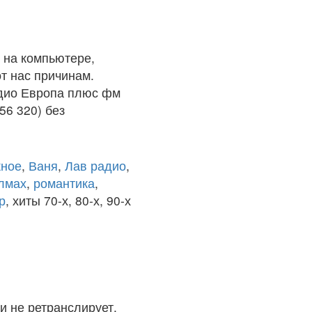
 на компьютере,
т нас причинам.
адио Европа плюс фм
56 320) без
ное
,
Ваня
,
Лав радио
,
олмах
,
романтика
,
р
, хиты 70-х, 80-х, 90-х
и не ретранслирует.