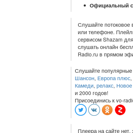
Официальный с
Слушайте потоковое 
или телефоне. Плейли
сервисом Shazam для 
слушать онлайн беспл
Radio.ru в прямом эф
Слушайте популярные
Шансон
,
Европа плюс
Камеди
,
релакс
,
Новое
и 2000 годов!
Присоединись к vo-radi
Плеера на сайте нет,