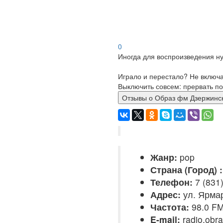
0
Иногда для воспроизведения ну
Играло и перестало? Не включ
Выключить совсем: прервать по
Отзывы о Образ фм Дзержи
Жанр:
pop
Страна (Город) :
Телефон:
7 (831
Адрес:
ул. Ярмар
Частота:
98.0 F
E-mail:
radio.obr