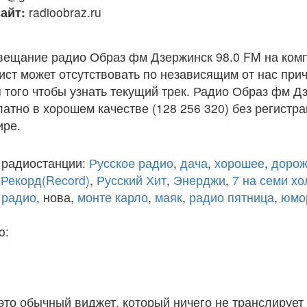
айт:
radioobraz.ru
вещание радио Образ фм Дзержинск 98.0 FM на ком
ст может отсутствовать по независящим от нас при
того чтобы узнать текущий трек. Радио Образ фм Д
атно в хорошем качестве (128 256 320) без регистра
ире.
 радиостанции:
Русское радио
,
дача
,
хорошее
,
дорож
,
Рекорд(Record)
,
Русский Хит
,
Энерджи
,
7 на семи х
 радио
, нова,
монте карло
,
маяк
,
радио пятница
,
юмо
o:
 это обычный виджет, который ничего не транслирует 