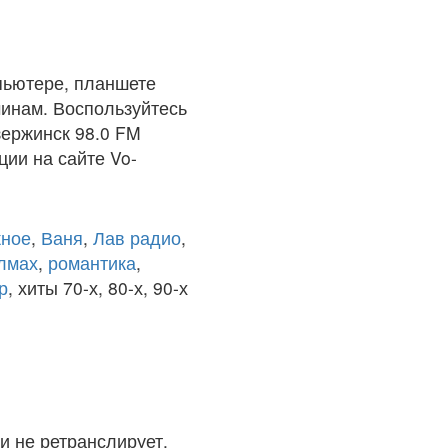
пьютере, планшете
чинам. Воспользуйтесь
зержинск 98.0 FM
ции на сайте Vo-
ное
,
Ваня
,
Лав радио
,
олмах
,
романтика
,
р
, хиты 70-х, 80-х, 90-х
и не ретранслирует.