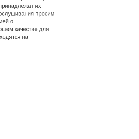
 принадлежат их
рослушивания просим
ией о
рошем качестве для
ходятся на