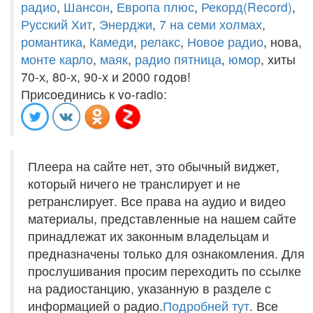
радио
,
Шансон
,
Европа плюс
,
Рекорд(Record)
,
Русский Хит
,
Энерджи
,
7 на семи холмах
,
романтика
,
Камеди
,
релакс
,
Новое радио
, нова,
монте карло
,
маяк
,
радио пятница
,
юмор
, хиты
70-х, 80-х, 90-х и 2000 годов!
Присоединись к vo-radio:
Плеера на сайте нет, это обычный виджет,
который ничего не транслирует и не
ретранслирует. Все права на аудио и видео
материалы, представленные на нашем сайте
принадлежат их законным владельцам и
предназначены только для ознакомления. Для
прослушивания просим переходить по ссылке
на радиостанцию, указанную в разделе с
информацией о радио.
Подробней тут
. Все