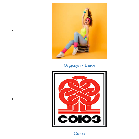
Олдскул - Ваня
Союз