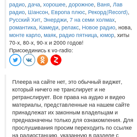
радио
,
дача
,
хорошее
,
дорожное
,
Ваня
,
Лав
радио
,
Шансон
,
Европа плюс
,
Рекорд(Record)
,
Русский Хит
,
Энерджи
,
7 на семи холмах
,
романтика
,
Камеди
,
релакс
,
Новое радио
, нова,
монте карло
,
маяк
,
радио пятница
,
юмор
, хиты
70-х, 80-х, 90-х и 2000 годов!
Присоединись к vo-radio:
Плеера на сайте нет, это обычный виджет,
который ничего не транслирует и не
ретранслирует. Все права на аудио и видео
материалы, представленные на нашем сайте
принадлежат их законным владельцам и
предназначены только для ознакомления. Для
прослушивания просим переходить по ссылке
на радиостанцию, указанную в разделе с