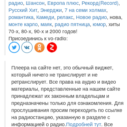
радио
,
Шансон
,
Европа плюс
,
Рекорд(Record)
,
Русский Хит
,
Энерджи
,
7 на семи холмах
,
романтика
,
Камеди
,
релакс
,
Новое радио
, нова,
монте карло
,
маяк
,
радио пятница
,
юмор
, хиты
70-х, 80-х, 90-х и 2000 годов!
Присоединись к vo-radio:
Плеера на сайте нет, это обычный виджет,
который ничего не транслирует и не
ретранслирует. Все права на аудио и видео
материалы, представленные на нашем сайте
принадлежат их законным владельцам и
предназначены только для ознакомления. Для
прослушивания просим переходить по ссылке
на радиостанцию, указанную в разделе с
информацией о радио.
Подробней тут
. Все