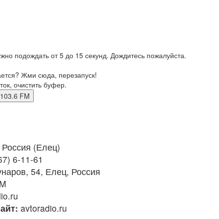
жно подождать от 5 до 15 секунд. Дождитесь пожалуйста.
ается? Жми сюда, перезапуск!
ток, очистить буфер.
ец 103.6 FM
Россия (Елец)
67) 6-11-61
наров, 54, Елец, Россия
FM
io.ru
айт:
avtoradio.ru