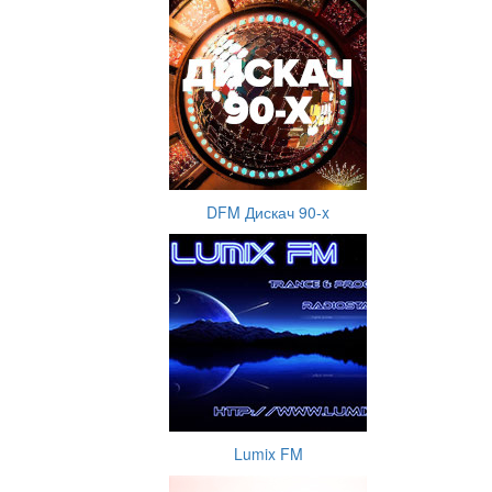
DFM Дискач 90-x
Lumix FM