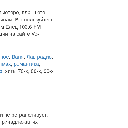
пьютере, планшете
чинам. Воспользуйтесь
фм Елец 103.6 FM
ции на сайте Vo-
ное
,
Ваня
,
Лав радио
,
олмах
,
романтика
,
р
, хиты 70-х, 80-х, 90-х
и не ретранслирует.
 принадлежат их