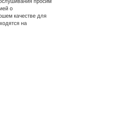
рослушивания просим
ией о
рошем качестве для
ходятся на