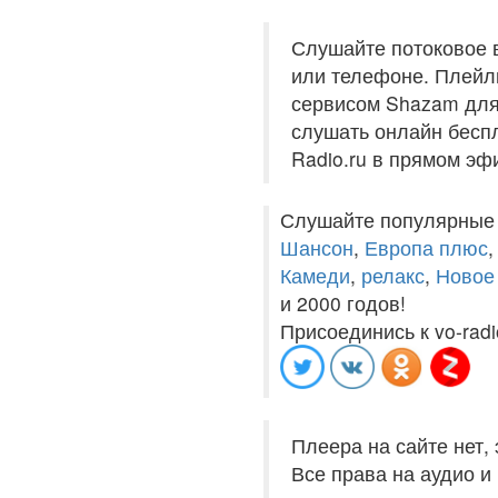
Слушайте потоковое 
или телефоне. Плейли
сервисом Shazam для 
слушать онлайн беспл
Radio.ru в прямом эф
Слушайте популярные
Шансон
,
Европа плюс
Камеди
,
релакс
,
Новое
и 2000 годов!
Присоединись к vo-radi
Плеера на сайте нет,
Все права на аудио 