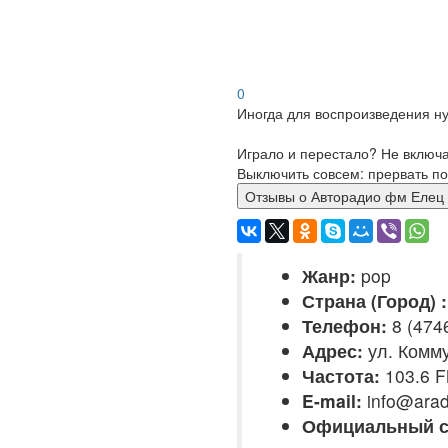
0
Иногда для воспроизведения ну
Играло и перестало? Не включ
Выключить совсем: прервать по
Отзывы о Авторадио фм Ел
Жанр:
pop
Страна (Город) :
Телефон:
8 (474
Адрес:
ул. Комму
Частота:
103.6 
E-mail:
info@arad
Официальный с