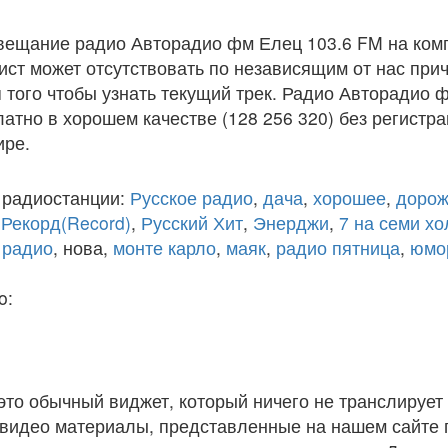
вещание радио Авторадио фм Елец 103.6 FM на ком
ст может отсутствовать по независящим от нас при
того чтобы узнать текущий трек. Радио Авторадио 
атно в хорошем качестве (128 256 320) без регистра
ире.
 радиостанции:
Русское радио
,
дача
,
хорошее
,
дорож
,
Рекорд(Record)
,
Русский Хит
,
Энерджи
,
7 на семи х
 радио
, нова,
монте карло
,
маяк
,
радио пятница
,
юмо
o:
 это обычный виджет, который ничего не транслирует 
и видео материалы, представленные на нашем сайте