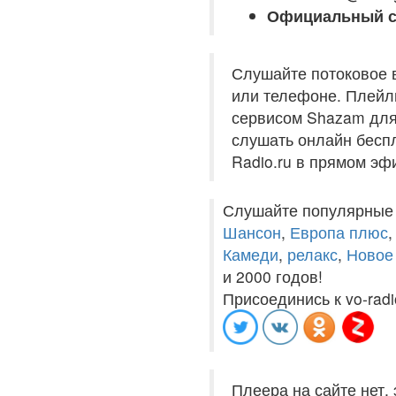
Официальный с
Слушайте потоковое 
или телефоне. Плейли
сервисом Shazam для 
слушать онлайн беспл
Radio.ru в прямом эф
Слушайте популярные
Шансон
,
Европа плюс
Камеди
,
релакс
,
Новое
и 2000 годов!
Присоединись к vo-radi
Плеера на сайте нет,