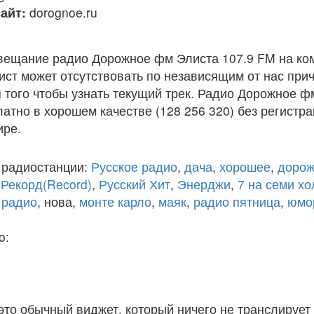
айт:
dorognoe.ru
вещание радио Дорожное фм Элиста 107.9 FM на ко
ст может отсутствовать по независящим от нас при
того чтобы узнать текущий трек. Радио Дорожное ф
атно в хорошем качестве (128 256 320) без регистра
ире.
 радиостанции:
Русское радио
,
дача
,
хорошее
,
дорож
,
Рекорд(Record)
,
Русский Хит
,
Энерджи
,
7 на семи х
 радио
, нова,
монте карло
,
маяк
,
радио пятница
,
юмо
o:
 это обычный виджет, который ничего не транслирует 