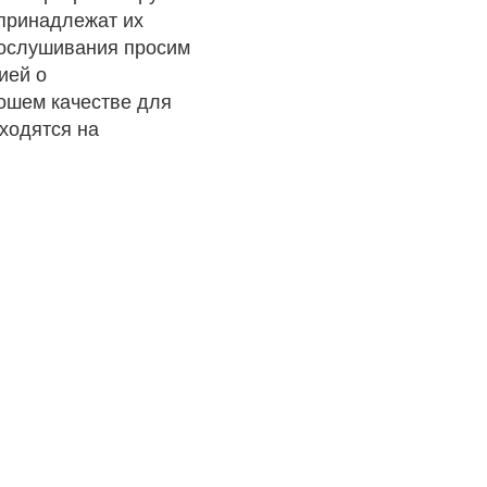
 принадлежат их
рослушивания просим
ией о
рошем качестве для
ходятся на