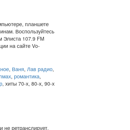
мпьютере, планшете
чинам. Воспользуйтесь
м Элиста 107.9 FM
ции на сайте Vo-
ное
,
Ваня
,
Лав радио
,
олмах
,
романтика
,
р
, хиты 70-х, 80-х, 90-х
и не ретранслирует.