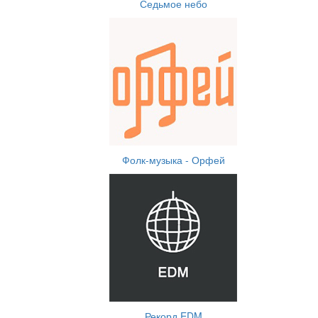
Седьмое небо
Фолк-музыка - Орфей
Рекорд EDM