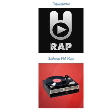
Гардарика
Зайцев FM Rap