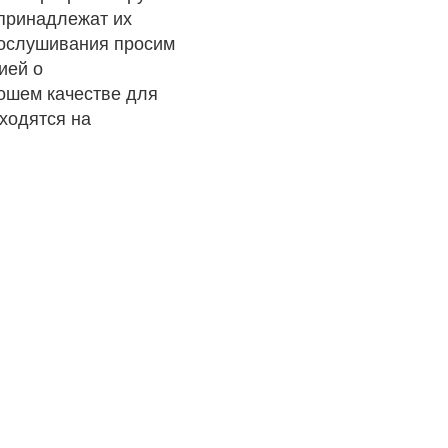
 принадлежат их
рослушивания просим
ией о
рошем качестве для
ходятся на