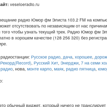
айт:
veseloeradio.ru
вещание радио Юмор фм Элиста 103.2 FM на компью
ожет отсутствовать по независящим от нас причина
того чтобы узнать текущий трек. Радио Юмор фм Эл
атно в хорошем качестве (128 256 320) без регистра
ире.
 радиостанции:
Русское радио
,
дача
,
хорошее
,
дорож
,
Рекорд(Record)
,
Русский Хит
,
Энерджи
,
7 на семи х
 радио
, нова,
монте карло
,
маяк
,
радио пятница
,
юмо
o:
 это обычный виджет, который ничего не транслирует 