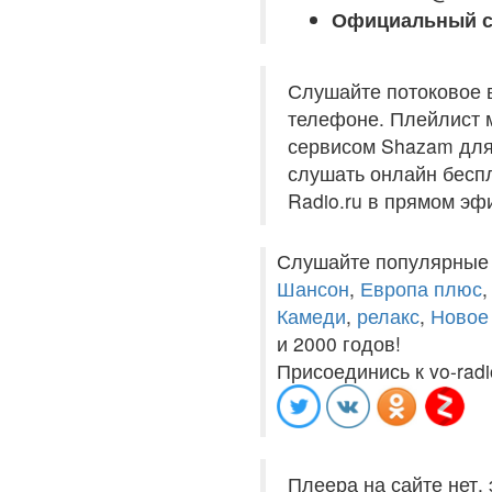
Официальный с
Слушайте потоковое 
телефоне. Плейлист м
сервисом Shazam для 
слушать онлайн беспл
Radio.ru в прямом эф
Слушайте популярные
Шансон
,
Европа плюс
Камеди
,
релакс
,
Новое
и 2000 годов!
Присоединись к vo-radi
Плеера на сайте нет,