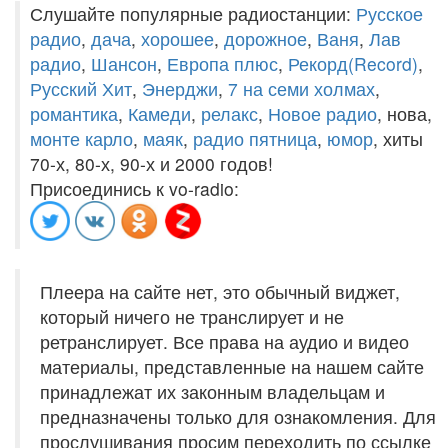
Слушайте популярные радиостанции:
Русское
радио
,
дача
,
хорошее
,
дорожное
,
Ваня
,
Лав
радио
,
Шансон
,
Европа плюс
,
Рекорд(Record)
,
Русский Хит
,
Энерджи
,
7 на семи холмах
,
романтика
,
Камеди
,
релакс
,
Новое радио
, нова,
монте карло
,
маяк
,
радио пятница
,
юмор
, хиты
70-х, 80-х, 90-х и 2000 годов!
Присоединись к vo-radio:
Плеера на сайте нет, это обычный виджет,
который ничего не транслирует и не
ретранслирует. Все права на аудио и видео
материалы, представленные на нашем сайте
принадлежат их законным владельцам и
предназначены только для ознакомления. Для
прослушивания просим переходить по ссылке