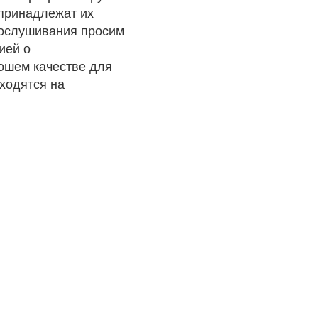
 принадлежат их
рослушивания просим
ией о
рошем качестве для
ходятся на