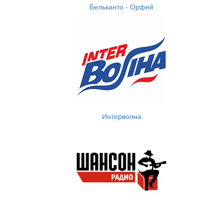
Бельканто - Орфей
Интерволна