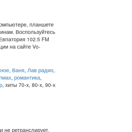
компьютере, планшете
чинам. Воспользуйтесь
 Евпатория 102.5 FM
ции на сайте Vo-
ное
,
Ваня
,
Лав радио
,
олмах
,
романтика
,
р
, хиты 70-х, 80-х, 90-х
и не ретранслирует.