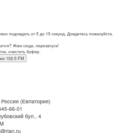
жно подождать от 5 до 15 секунд. Дождитесь пожалуйста.
ается? Жми сюда, перезапуск!
ток, очистить буфер.
атория 102.5 FM
Россия (Евпатория)
645‑66-01
убовский бул., 4
FM
@rian.ru