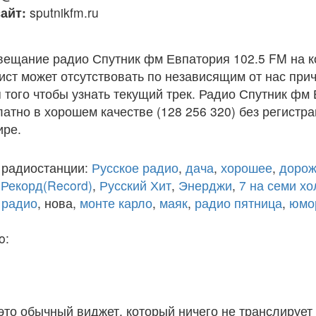
айт:
sputnikfm.ru
вещание радио Спутник фм Евпатория 102.5 FM на 
ст может отсутствовать по независящим от нас при
того чтобы узнать текущий трек. Радио Спутник фм
атно в хорошем качестве (128 256 320) без регистра
ире.
 радиостанции:
Русское радио
,
дача
,
хорошее
,
дорож
,
Рекорд(Record)
,
Русский Хит
,
Энерджи
,
7 на семи х
 радио
, нова,
монте карло
,
маяк
,
радио пятница
,
юмо
o:
 это обычный виджет, который ничего не транслирует 