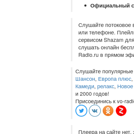
Официальный с
Слушайте потоковое 
или телефоне. Плейли
сервисом Shazam для 
слушать онлайн беспл
Radio.ru в прямом эф
Слушайте популярные
Шансон
,
Европа плюс
Камеди
,
релакс
,
Новое
и 2000 годов!
Присоединись к vo-radi
Плеера на сайте нет,