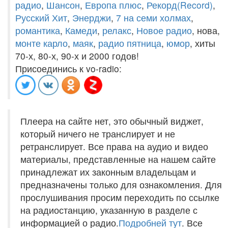
радио
,
Шансон
,
Европа плюс
,
Рекорд(Record)
,
Русский Хит
,
Энерджи
,
7 на семи холмах
,
романтика
,
Камеди
,
релакс
,
Новое радио
, нова,
монте карло
,
маяк
,
радио пятница
,
юмор
, хиты
70-х, 80-х, 90-х и 2000 годов!
Присоединись к vo-radio:
Плеера на сайте нет, это обычный виджет,
который ничего не транслирует и не
ретранслирует. Все права на аудио и видео
материалы, представленные на нашем сайте
принадлежат их законным владельцам и
предназначены только для ознакомления. Для
прослушивания просим переходить по ссылке
на радиостанцию, указанную в разделе с
информацией о радио.
Подробней тут
. Все