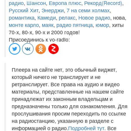
радио
,
Шансон
,
Европа плюс
,
Рекорд(Record)
,
Русский Хит
,
Энерджи
,
7 на семи холмах
,
романтика
,
Камеди
,
релакс
,
Новое радио
, нова,
монте карло
,
маяк
,
радио пятница
,
юмор
, хиты
70-х, 80-х, 90-х и 2000 годов!
Присоединись к vo-radio:
Плеера на сайте нет, это обычный виджет,
который ничего не транслирует и не
ретранслирует. Все права на аудио и видео
материалы, представленные на нашем сайте
принадлежат их законным владельцам и
предназначены только для ознакомления. Для
прослушивания просим переходить по ссылке
на радиостанцию, указанную в разделе с
информацией о радио.
Подробней тут
. Все