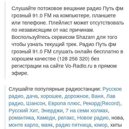
Слушайте потоковое вещание радио Путь фм
грозный 91.0 FM на компьютере, планшете
или телефоне. Плейлист может отсутствовать
по независящим от нас причинам.
Воспользуйтесь сервисом Shazam для того
чтобы узнать текущий трек. Радио Путь фм
грозный 91.0 FM слушать онлайн бесплатно в
хорошем качестве (128 256 320) без
регистрации на сайте Vo-Radio.ru в прямом
эфире.
Слушайте популярные радиостанции:
Русское
радио
,
дача
,
хорошее
,
дорожное
,
Ваня
,
Лав
радио
,
Шансон
,
Европа плюс
,
Рекорд(Record)
,
Русский Хит
,
Энерджи
,
7 на семи холмах
,
романтика
,
Камеди
,
релакс
,
Новое радио
, нова,
монте карло
,
маяк
,
радио пятница
,
юмор
, хиты