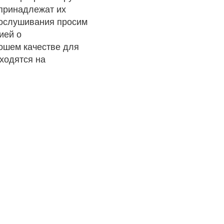
 принадлежат их
рослушивания просим
ией о
рошем качестве для
ходятся на