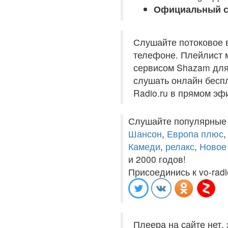
Официальный с
Слушайте потоковое 
телефоне. Плейлист м
сервисом Shazam для 
слушать онлайн беспл
Radio.ru в прямом эф
Слушайте популярные
Шансон
,
Европа плюс
Камеди
,
релакс
,
Новое
и 2000 годов!
Присоединись к vo-radi
Плеера на сайте нет,