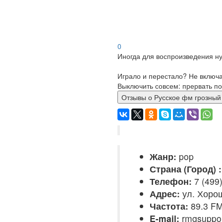
0
Иногда для воспроизведения ну
Играло и перестало? Не включ
Выключить совсем: прервать по
Отзывы о Русское фм гроз
Жанр:
pop
Страна (Город) :
Телефон:
7 (499
Адрес:
ул. Хорош
Частота:
89.3 F
E-mail:
rmgsuppo