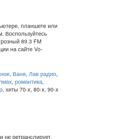
ьютере, планшете или
м. Воспользуйтесь
грозный 89.3 FM
ции на сайте Vo-
ное
,
Ваня
,
Лав радио
,
олмах
,
романтика
,
р
, хиты 70-х, 80-х, 90-х
и не ретранслирует.