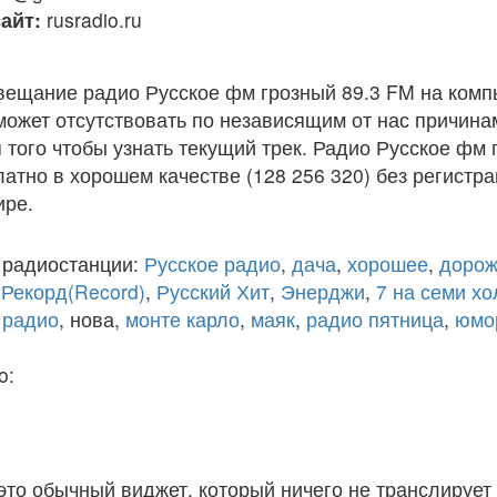
айт:
rusradio.ru
вещание радио Русское фм грозный 89.3 FM на комп
ожет отсутствовать по независящим от нас причина
того чтобы узнать текущий трек. Радио Русское фм 
атно в хорошем качестве (128 256 320) без регистра
ире.
 радиостанции:
Русское радио
,
дача
,
хорошее
,
дорож
,
Рекорд(Record)
,
Русский Хит
,
Энерджи
,
7 на семи х
 радио
, нова,
монте карло
,
маяк
,
радио пятница
,
юмо
o:
 это обычный виджет, который ничего не транслирует 