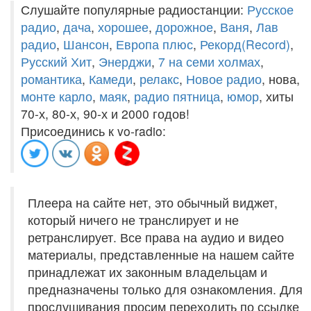
Слушайте популярные радиостанции:
Русское
радио
,
дача
,
хорошее
,
дорожное
,
Ваня
,
Лав
радио
,
Шансон
,
Европа плюс
,
Рекорд(Record)
,
Русский Хит
,
Энерджи
,
7 на семи холмах
,
романтика
,
Камеди
,
релакс
,
Новое радио
, нова,
монте карло
,
маяк
,
радио пятница
,
юмор
, хиты
70-х, 80-х, 90-х и 2000 годов!
Присоединись к vo-radio:
Плеера на сайте нет, это обычный виджет,
который ничего не транслирует и не
ретранслирует. Все права на аудио и видео
материалы, представленные на нашем сайте
принадлежат их законным владельцам и
предназначены только для ознакомления. Для
прослушивания просим переходить по ссылке