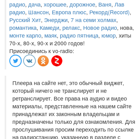
радио
,
дача
,
хорошее
,
дорожное
,
Ваня
,
Лав
радио
,
Шансон
,
Европа плюс
,
Рекорд(Record)
,
Русский Хит
,
Энерджи
,
7 на семи холмах
,
романтика
,
Камеди
,
релакс
,
Новое радио
, нова,
монте карло
,
маяк
,
радио пятница
,
юмор
, хиты
70-х, 80-х, 90-х и 2000 годов!
Присоединись к vo-radio:
Плеера на сайте нет, это обычный виджет,
который ничего не транслирует и не
ретранслирует. Все права на аудио и видео
материалы, представленные на нашем сайте
принадлежат их законным владельцам и
предназначены только для ознакомления. Для
прослушивания просим переходить по ссылке
на радиостанцию, указанную в разделе с