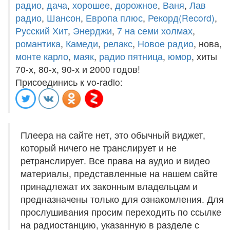
радио
,
дача
,
хорошее
,
дорожное
,
Ваня
,
Лав
радио
,
Шансон
,
Европа плюс
,
Рекорд(Record)
,
Русский Хит
,
Энерджи
,
7 на семи холмах
,
романтика
,
Камеди
,
релакс
,
Новое радио
, нова,
монте карло
,
маяк
,
радио пятница
,
юмор
, хиты
70-х, 80-х, 90-х и 2000 годов!
Присоединись к vo-radio:
Плеера на сайте нет, это обычный виджет,
который ничего не транслирует и не
ретранслирует. Все права на аудио и видео
материалы, представленные на нашем сайте
принадлежат их законным владельцам и
предназначены только для ознакомления. Для
прослушивания просим переходить по ссылке
на радиостанцию, указанную в разделе с