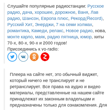
Слушайте популярные радиостанции:
Русское
радио
,
дача
,
хорошее
,
дорожное
,
Ваня
,
Лав
радио
,
Шансон
,
Европа плюс
,
Рекорд(Record)
,
Русский Хит
,
Энерджи
,
7 на семи холмах
,
романтика
,
Камеди
,
релакс
,
Новое радио
, нова,
монте карло
,
маяк
,
радио пятница
,
юмор
, хиты
70-х, 80-х, 90-х и 2000 годов!
Присоединись к vo-radio:
Плеера на сайте нет, это обычный виджет,
который ничего не транслирует и не
ретранслирует. Все права на аудио и видео
материалы, представленные на нашем сайте
принадлежат их законным владельцам и
предназначены только для ознакомления. Для