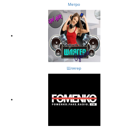
Метро
Шлягер