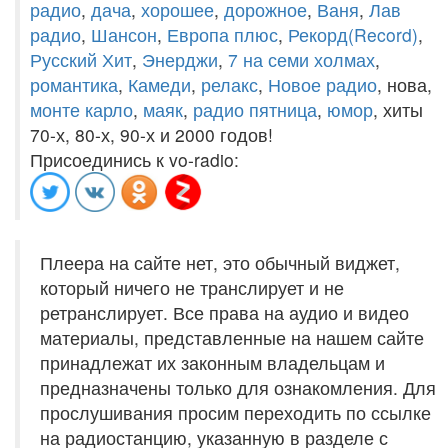
радио
,
дача
,
хорошее
,
дорожное
,
Ваня
,
Лав
радио
,
Шансон
,
Европа плюс
,
Рекорд(Record)
,
Русский Хит
,
Энерджи
,
7 на семи холмах
,
романтика
,
Камеди
,
релакс
,
Новое радио
, нова,
монте карло
,
маяк
,
радио пятница
,
юмор
, хиты
70-х, 80-х, 90-х и 2000 годов!
Присоединись к vo-radio:
Плеера на сайте нет, это обычный виджет,
который ничего не транслирует и не
ретранслирует. Все права на аудио и видео
материалы, представленные на нашем сайте
принадлежат их законным владельцам и
предназначены только для ознакомления. Для
прослушивания просим переходить по ссылке
на радиостанцию, указанную в разделе с