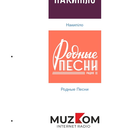
Накипіло
Родные Песни