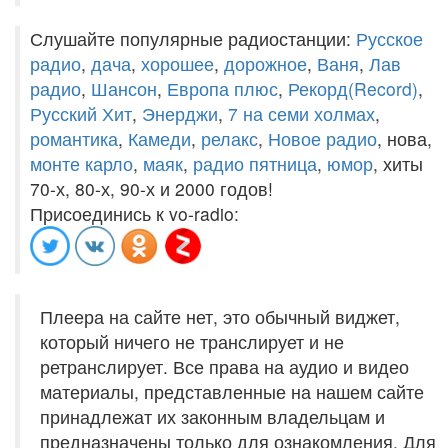
Слушайте популярные радиостанции:
Русское
радио
,
дача
,
хорошее
,
дорожное
,
Ваня
,
Лав
радио
,
Шансон
,
Европа плюс
,
Рекорд(Record)
,
Русский Хит
,
Энерджи
,
7 на семи холмах
,
романтика
,
Камеди
,
релакс
,
Новое радио
, нова,
монте карло
,
маяк
,
радио пятница
,
юмор
, хиты
70-х, 80-х, 90-х и 2000 годов!
Присоединись к vo-radio:
Плеера на сайте нет, это обычный виджет,
который ничего не транслирует и не
ретранслирует. Все права на аудио и видео
материалы, представленные на нашем сайте
принадлежат их законным владельцам и
предназначены только для ознакомления. Для