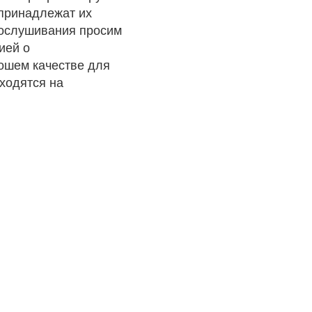
 принадлежат их
рослушивания просим
ией о
рошем качестве для
ходятся на