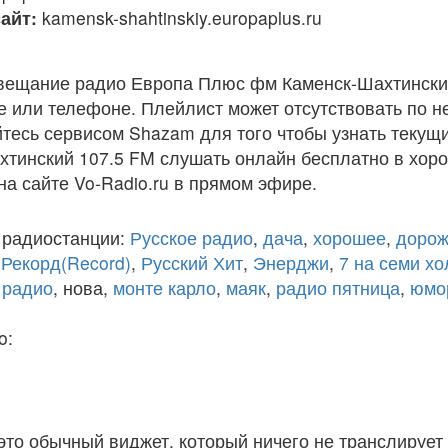
айт:
kamensk-shahtinskiy.europaplus.ru
вещание радио Европа Плюс фм Каменск-Шахтинскии
 или телефоне. Плейлист может отсутствовать по н
тесь сервисом Shazam для того чтобы узнать текущи
инский 107.5 FM слушать онлайн бесплатно в хоро
на сайте Vo-Radio.ru в прямом эфире.
 радиостанции:
Русское радио
,
дача
,
хорошее
,
дорож
,
Рекорд(Record)
,
Русский Хит
,
Энерджи
,
7 на семи х
 радио
, нова,
монте карло
,
маяк
,
радио пятница
,
юмо
o:
 это обычный виджет, который ничего не транслирует 