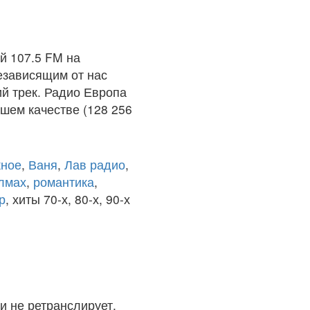
̆ 107.5 FM на
езависящим от нас
й трек. Радио Европа
шем качестве (128 256
ное
,
Ваня
,
Лав радио
,
олмах
,
романтика
,
р
, хиты 70-х, 80-х, 90-х
и не ретранслирует.