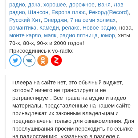
радио
,
дача
,
хорошее
,
дорожное
,
Ваня
,
Лав
радио
,
Шансон
,
Европа плюс
,
Рекорд(Record)
,
Русский Хит
,
Энерджи
,
7 на семи холмах
,
романтика
,
Камеди
,
релакс
,
Новое радио
, нова,
монте карло
,
маяк
,
радио пятница
,
юмор
, хиты
70-х, 80-х, 90-х и 2000 годов!
Присоединись к vo-radio:
Плеера на сайте нет, это обычный виджет,
который ничего не транслирует и не
ретранслирует. Все права на аудио и видео
материалы, представленные на нашем сайте
принадлежат их законным владельцам и
предназначены только для ознакомления. Для
прослушивания просим переходить по ссылке
на радиостанцию, указанную в разделе с