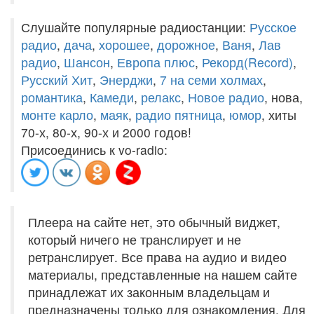
Слушайте популярные радиостанции:
Русское
радио
,
дача
,
хорошее
,
дорожное
,
Ваня
,
Лав
радио
,
Шансон
,
Европа плюс
,
Рекорд(Record)
,
Русский Хит
,
Энерджи
,
7 на семи холмах
,
романтика
,
Камеди
,
релакс
,
Новое радио
, нова,
монте карло
,
маяк
,
радио пятница
,
юмор
, хиты
70-х, 80-х, 90-х и 2000 годов!
Присоединись к vo-radio:
Плеера на сайте нет, это обычный виджет,
который ничего не транслирует и не
ретранслирует. Все права на аудио и видео
материалы, представленные на нашем сайте
принадлежат их законным владельцам и
предназначены только для ознакомления. Для