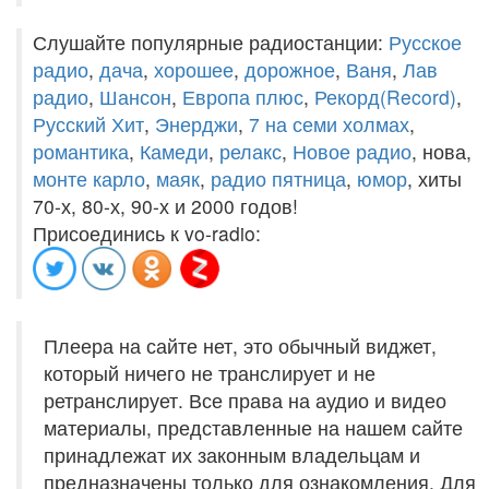
Слушайте популярные радиостанции:
Русское
радио
,
дача
,
хорошее
,
дорожное
,
Ваня
,
Лав
радио
,
Шансон
,
Европа плюс
,
Рекорд(Record)
,
Русский Хит
,
Энерджи
,
7 на семи холмах
,
романтика
,
Камеди
,
релакс
,
Новое радио
, нова,
монте карло
,
маяк
,
радио пятница
,
юмор
, хиты
70-х, 80-х, 90-х и 2000 годов!
Присоединись к vo-radio:
Плеера на сайте нет, это обычный виджет,
который ничего не транслирует и не
ретранслирует. Все права на аудио и видео
материалы, представленные на нашем сайте
принадлежат их законным владельцам и
предназначены только для ознакомления. Для