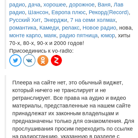
радио
,
дача
,
хорошее
,
дорожное
,
Ваня
,
Лав
радио
,
Шансон
,
Европа плюс
,
Рекорд(Record)
,
Русский Хит
,
Энерджи
,
7 на семи холмах
,
романтика
,
Камеди
,
релакс
,
Новое радио
, нова,
монте карло
,
маяк
,
радио пятница
,
юмор
, хиты
70-х, 80-х, 90-х и 2000 годов!
Присоединись к vo-radio:
Плеера на сайте нет, это обычный виджет,
который ничего не транслирует и не
ретранслирует. Все права на аудио и видео
материалы, представленные на нашем сайте
принадлежат их законным владельцам и
предназначены только для ознакомления. Для
прослушивания просим переходить по ссылке
на радиостанцию, указанную в разделе с