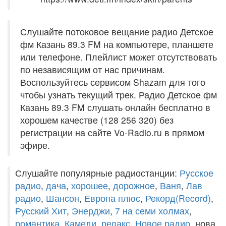
Слушайте потоковое вещание радио Детское
фм Казань 89.3 FM на компьютере, планшете
или телефоне. Плейлист может отсутствовать
по независящим от нас причинам.
Воспользуйтесь сервисом Shazam для того
чтобы узнать текущий трек. Радио Детское фм
Казань 89.3 FM слушать онлайн бесплатно в
хорошем качестве (128 256 320) без
регистрации на сайте Vo-Radio.ru в прямом
эфире.
Слушайте популярные радиостанции:
Русское
радио
,
дача
,
хорошее
,
дорожное
,
Ваня
,
Лав
радио
,
Шансон
,
Европа плюс
,
Рекорд(Record)
,
Русский Хит
,
Энерджи
,
7 на семи холмах
,
романтика
,
Камеди
,
релакс
,
Новое радио
, нова,