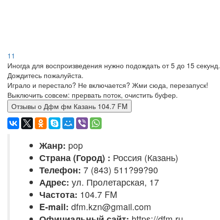
11
Иногда для воспроизведения нужно подождать от 5 до 15 секунд.
Дождитесь пожалуйста.
Играло и перестало? Не включается? Жми сюда, перезапуск!
Выключить совсем: прервать поток, очистить буфер.
Отзывы о Дфм фм Казань 104.7 FM
Жанр:
pop
Страна (Город) :
Россия (Казань)
Телефон:
7 (843) 511?99?90
Адрес:
ул. Пролетарская, 17
Частота:
104.7 FM
E-mail:
dfm.kzn@gmail.com
Официальный сайт:
https://dfm.ru