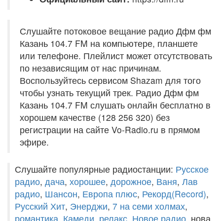
Слушайте потоковое вещание радио Дфм фм
Казань 104.7 FM на компьютере, планшете
или телефоне. Плейлист может отсутствовать
по независящим от нас причинам.
Воспользуйтесь сервисом Shazam для того
чтобы узнать текущий трек. Радио Дфм фм
Казань 104.7 FM слушать онлайн бесплатно в
хорошем качестве (128 256 320) без
регистрации на сайте Vo-Radio.ru в прямом
эфире.
Слушайте популярные радиостанции:
Русское
радио
,
дача
,
хорошее
,
дорожное
,
Ваня
,
Лав
радио
,
Шансон
,
Европа плюс
,
Рекорд(Record)
,
Русский Хит
,
Энерджи
,
7 на семи холмах
,
романтика
,
Камеди
,
релакс
,
Новое радио
, нова,