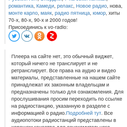
романтика
,
Камеди
,
релакс
,
Новое радио
, нова,
монте карло
,
маяк
,
радио пятница
,
юмор
, хиты
70-х, 80-х, 90-х и 2000 годов!
Присоединись к vo-radio:
Плеера на сайте нет, это обычный виджет,
который ничего не транслирует и не
ретранслирует. Все права на аудио и видео
материалы, представленные на нашем сайте
принадлежат их законным владельцам и
предназначены только для ознакомления. Для
прослушивания просим переходить по ссылке
на радиостанцию, указанную в разделе с
информацией о радио.
Подробней тут
. Все
аудиопотоки радиостанций представлены в
хорошем качестве для ознакомительного