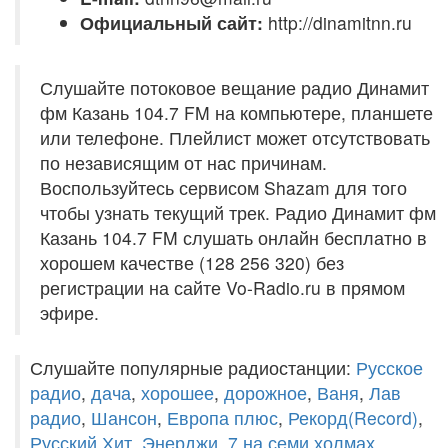
Официальный сайт:
http://dinamitnn.ru
Слушайте потоковое вещание радио Динамит
фм Казань 104.7 FM на компьютере, планшете
или телефоне. Плейлист может отсутствовать
по независящим от нас причинам.
Воспользуйтесь сервисом Shazam для того
чтобы узнать текущий трек. Радио Динамит фм
Казань 104.7 FM слушать онлайн бесплатно в
хорошем качестве (128 256 320) без
регистрации на сайте Vo-Radio.ru в прямом
эфире.
Слушайте популярные радиостанции:
Русское
радио
,
дача
,
хорошее
,
дорожное
,
Ваня
,
Лав
радио
,
Шансон
,
Европа плюс
,
Рекорд(Record)
,
Русский Хит
,
Энерджи
,
7 на семи холмах
,