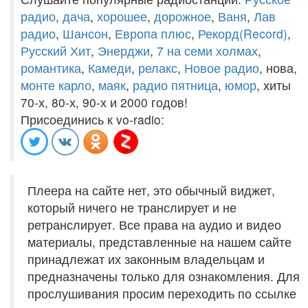
радио
,
дача
,
хорошее
,
дорожное
,
Ваня
,
Лав
радио
,
Шансон
,
Европа плюс
,
Рекорд(Record)
,
Русский Хит
,
Энерджи
,
7 на семи холмах
,
романтика
,
Камеди
,
релакс
,
Новое радио
, нова,
монте карло
,
маяк
,
радио пятница
,
юмор
, хиты
70-х, 80-х, 90-х и 2000 годов!
Присоединись к vo-radio:
Плеера на сайте нет, это обычный виджет,
который ничего не транслирует и не
ретранслирует. Все права на аудио и видео
материалы, представленные на нашем сайте
принадлежат их законным владельцам и
предназначены только для ознакомления. Для
прослушивания просим переходить по ссылке