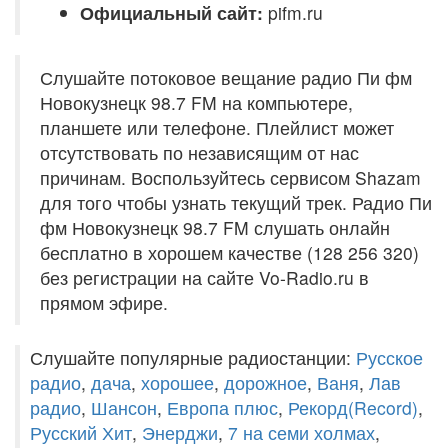
Официальный сайт:
pifm.ru
Слушайте потоковое вещание радио Пи фм
Новокузнецк 98.7 FM на компьютере,
планшете или телефоне. Плейлист может
отсутствовать по независящим от нас
причинам. Воспользуйтесь сервисом Shazam
для того чтобы узнать текущий трек. Радио Пи
фм Новокузнецк 98.7 FM слушать онлайн
бесплатно в хорошем качестве (128 256 320)
без регистрации на сайте Vo-Radio.ru в
прямом эфире.
Слушайте популярные радиостанции:
Русское
радио
,
дача
,
хорошее
,
дорожное
,
Ваня
,
Лав
радио
,
Шансон
,
Европа плюс
,
Рекорд(Record)
,
Русский Хит
,
Энерджи
,
7 на семи холмах
,