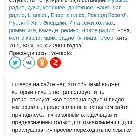
радио
,
дача
,
хорошее
,
дорожное
,
Ваня
,
Лав
радио
,
Шансон
,
Европа плюс
,
Рекорд(Record)
,
Русский Хит
,
Энерджи
,
7 на семи холмах
,
романтика
,
Камеди
,
релакс
,
Новое радио
, нова,
монте карло
,
маяк
,
радио пятница
,
юмор
, хиты
70-х, 80-х, 90-х и 2000 годов!
Присоединись к vo-radio:
Плеера на сайте нет, это обычный виджет,
который ничего не транслирует и не
ретранслирует. Все права на аудио и видео
материалы, представленные на нашем сайте
принадлежат их законным владельцам и
предназначены только для ознакомления. Для
прослушивания просим переходить по ссылке