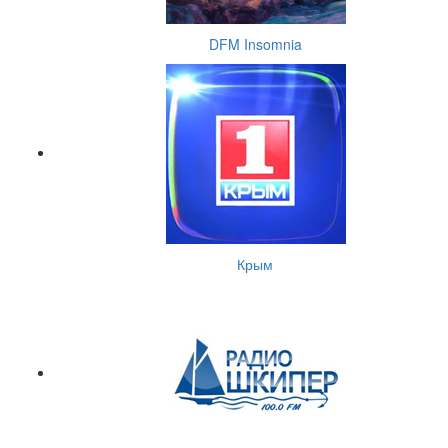
DFM Insomnia
Крым