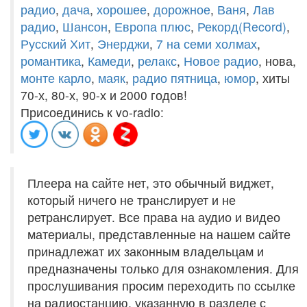
радио
,
дача
,
хорошее
,
дорожное
,
Ваня
,
Лав
радио
,
Шансон
,
Европа плюс
,
Рекорд(Record)
,
Русский Хит
,
Энерджи
,
7 на семи холмах
,
романтика
,
Камеди
,
релакс
,
Новое радио
, нова,
монте карло
,
маяк
,
радио пятница
,
юмор
, хиты
70-х, 80-х, 90-х и 2000 годов!
Присоединись к vo-radio:
Плеера на сайте нет, это обычный виджет,
который ничего не транслирует и не
ретранслирует. Все права на аудио и видео
материалы, представленные на нашем сайте
принадлежат их законным владельцам и
предназначены только для ознакомления. Для
прослушивания просим переходить по ссылке
на радиостанцию, указанную в разделе с