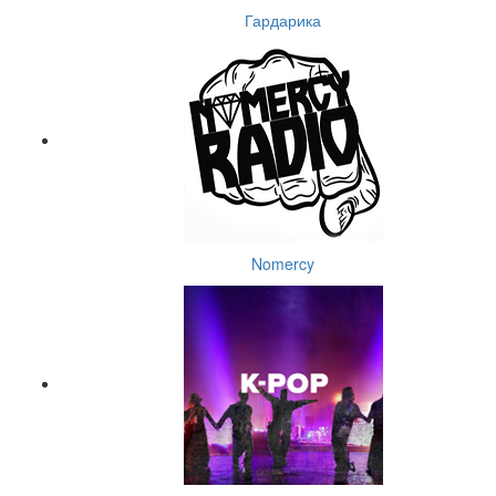
Гардарика
Nomercy