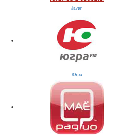
Javan
Югра