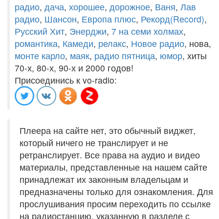
радио
,
дача
,
хорошее
,
дорожное
,
Ваня
,
Лав
радио
,
Шансон
,
Европа плюс
,
Рекорд(Record)
,
Русский Хит
,
Энерджи
,
7 на семи холмах
,
романтика
,
Камеди
,
релакс
,
Новое радио
, нова,
монте карло
,
маяк
,
радио пятница
,
юмор
, хиты
70-х, 80-х, 90-х и 2000 годов!
Присоединись к vo-radio:
Плеера на сайте нет, это обычный виджет,
который ничего не транслирует и не
ретранслирует. Все права на аудио и видео
материалы, представленные на нашем сайте
принадлежат их законным владельцам и
предназначены только для ознакомления. Для
прослушивания просим переходить по ссылке
на радиостанцию, указанную в разделе с