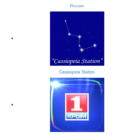
России
Cassiopeia Station