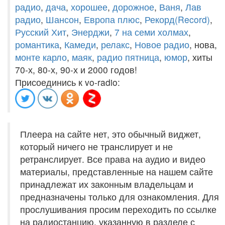
радио
,
дача
,
хорошее
,
дорожное
,
Ваня
,
Лав
радио
,
Шансон
,
Европа плюс
,
Рекорд(Record)
,
Русский Хит
,
Энерджи
,
7 на семи холмах
,
романтика
,
Камеди
,
релакс
,
Новое радио
, нова,
монте карло
,
маяк
,
радио пятница
,
юмор
, хиты
70-х, 80-х, 90-х и 2000 годов!
Присоединись к vo-radio:
Плеера на сайте нет, это обычный виджет,
который ничего не транслирует и не
ретранслирует. Все права на аудио и видео
материалы, представленные на нашем сайте
принадлежат их законным владельцам и
предназначены только для ознакомления. Для
прослушивания просим переходить по ссылке
на радиостанцию, указанную в разделе с