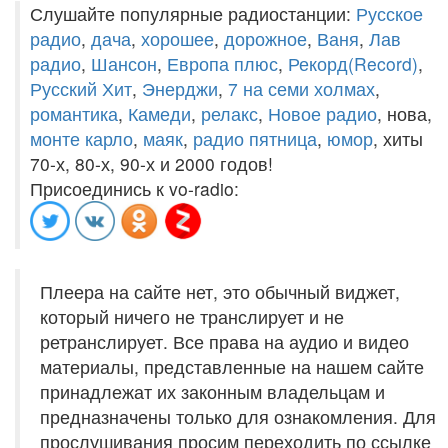
Слушайте популярные радиостанции:
Русское
радио
,
дача
,
хорошее
,
дорожное
,
Ваня
,
Лав
радио
,
Шансон
,
Европа плюс
,
Рекорд(Record)
,
Русский Хит
,
Энерджи
,
7 на семи холмах
,
романтика
,
Камеди
,
релакс
,
Новое радио
, нова,
монте карло
,
маяк
,
радио пятница
,
юмор
, хиты
70-х, 80-х, 90-х и 2000 годов!
Присоединись к vo-radio:
Плеера на сайте нет, это обычный виджет,
который ничего не транслирует и не
ретранслирует. Все права на аудио и видео
материалы, представленные на нашем сайте
принадлежат их законным владельцам и
предназначены только для ознакомления. Для
прослушивания просим переходить по ссылке