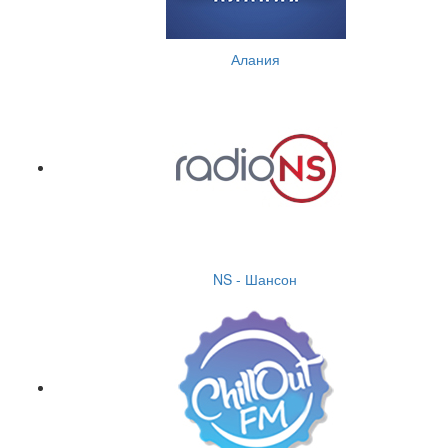
Алания
NS - Шансон