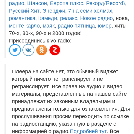
радио
,
Шансон
,
Европа плюс
,
Рекорд(Record)
,
Русский Хит
,
Энерджи
,
7 на семи холмах
,
романтика
,
Камеди
,
релакс
,
Новое радио
, нова,
монте карло
,
маяк
,
радио пятница
,
юмор
, хиты
70-х, 80-х, 90-х и 2000 годов!
Присоединись к vo-radio:
Плеера на сайте нет, это обычный виджет,
который ничего не транслирует и не
ретранслирует. Все права на аудио и видео
материалы, представленные на нашем сайте
принадлежат их законным владельцам и
предназначены только для ознакомления. Для
прослушивания просим переходить по ссылке
на радиостанцию, указанную в разделе с
информацией о радио.
Подробней тут
. Все