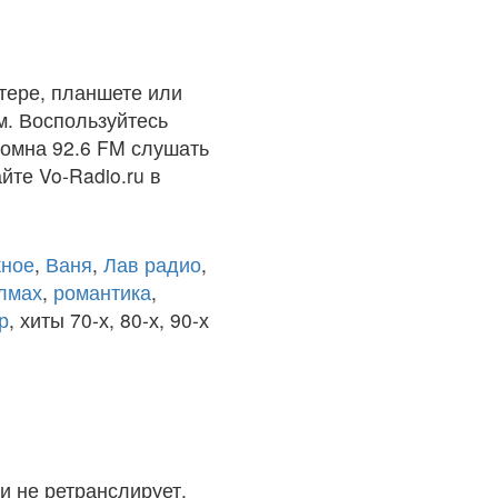
тере, планшете или
м. Воспользуйтесь
ломна 92.6 FM слушать
йте Vo-Radio.ru в
ное
,
Ваня
,
Лав радио
,
олмах
,
романтика
,
р
, хиты 70-х, 80-х, 90-х
и не ретранслирует.