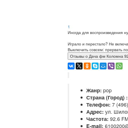
1
Иногда для воспроизведения ну
Играло и перестало? Не включ
Выключить совсем: прервать по
Отзывы о Дача фм Коломна
Жанр:
pop
Страна (Город) :
Телефон:
7 (496
Адрес:
ул. Шилов
Частота:
92.6 F
E-mail:
6100200@