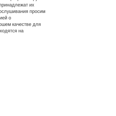
 принадлежат их
рослушивания просим
ией о
рошем качестве для
ходятся на