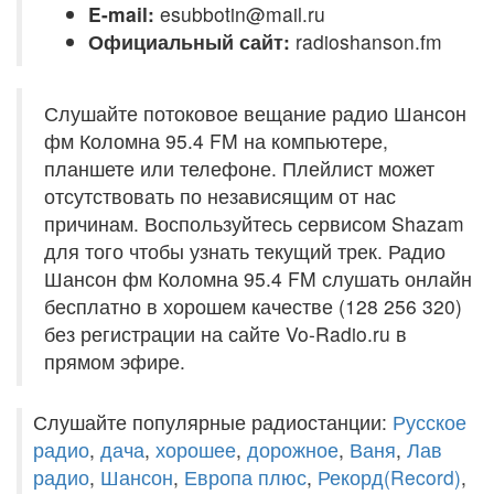
E-mail:
esubbotin@mail.ru
Официальный сайт:
radioshanson.fm
Слушайте потоковое вещание радио Шансон
фм Коломна 95.4 FM на компьютере,
планшете или телефоне. Плейлист может
отсутствовать по независящим от нас
причинам. Воспользуйтесь сервисом Shazam
для того чтобы узнать текущий трек. Радио
Шансон фм Коломна 95.4 FM слушать онлайн
бесплатно в хорошем качестве (128 256 320)
без регистрации на сайте Vo-Radio.ru в
прямом эфире.
Слушайте популярные радиостанции:
Русское
радио
,
дача
,
хорошее
,
дорожное
,
Ваня
,
Лав
радио
,
Шансон
,
Европа плюс
,
Рекорд(Record)
,